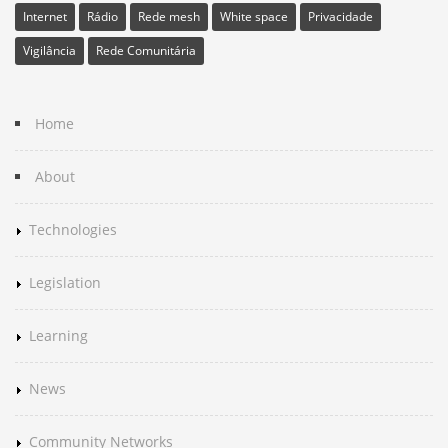
Internet
Rádio
Rede mesh
White space
Privacidade
Vigilância
Rede Comunitária
Home
About
Technologies
Legislation
Learning
News
Community Networks