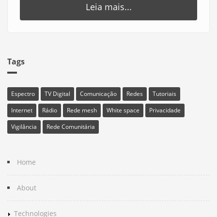
Leia mais...
Tags
Espectro
TV Digital
Comunicação
Redes
Tutoriais
Internet
Rádio
Rede mesh
White space
Privacidade
Vigilância
Rede Comunitária
Home
About
Technologies