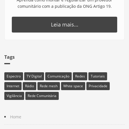
comunitário com a publicação da ONG Artigo 19.
Leia mais...
Tags
Espectro
TV Digital
Comunicação
Redes
Tutoriais
Internet
Rádio
Rede mesh
White space
Privacidade
Vigilância
Rede Comunitária
Home