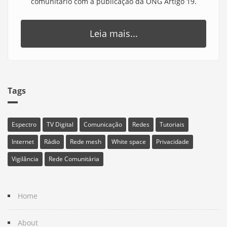
comunitário com a publicação da ONG Artigo 19.
Leia mais...
Tags
Espectro
TV Digital
Comunicação
Redes
Tutoriais
Internet
Rádio
Rede mesh
White space
Privacidade
Vigilância
Rede Comunitária
Home
About