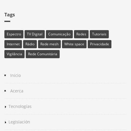
Tags
Espectro
TV Digital
Comunicação
Redes
Tutoriais
Internet
Rádio
Rede mesh
White space
Privacidade
Vigilância
Rede Comunitária
Inicio
Acerca
Tecnologías
Legislación