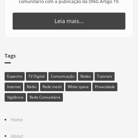
comunitário com a publicação da ONG Artigo 19.
Leia mais...
Tags
Espectro
TV Digital
Comunicação
Redes
Tutoriais
Internet
Rádio
Rede mesh
White space
Privacidade
Vigilância
Rede Comunitária
Home
About