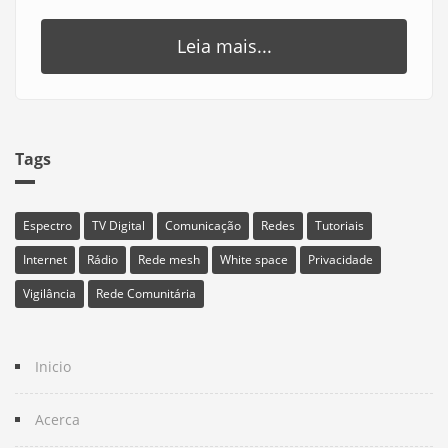
Leia mais...
Tags
Espectro
TV Digital
Comunicação
Redes
Tutoriais
Internet
Rádio
Rede mesh
White space
Privacidade
Vigilância
Rede Comunitária
Inicio
Acerca