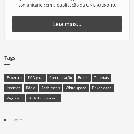
comunitário com a publicação da ONG Artigo 19.
Leia mais...
Tags
Espectro
TV Digital
Comunicação
Redes
Tutoriais
Internet
Rádio
Rede mesh
White space
Privacidade
Vigilância
Rede Comunitária
Home