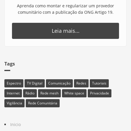
Aprenda como montar e regularizar um provedor
comunitário com a publicação da ONG Artigo 19.
Leia mais...
Tags
Espectro
TV Digital
Comunicação
Redes
Tutoriais
Internet
Rádio
Rede mesh
White space
Privacidade
Vigilância
Rede Comunitária
Inicio