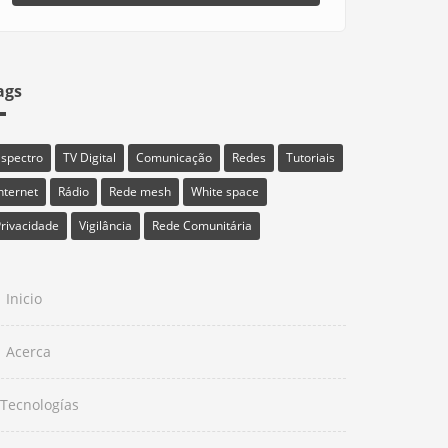
ags
Espectro
TV Digital
Comunicação
Redes
Tutoriais
nternet
Rádio
Rede mesh
White space
rivacidade
Vigilância
Rede Comunitária
Inicio
Acerca
Tecnologías