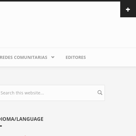
REDES COMUNITARIAS
EDITORES
earch form
DIOMA/LANGUAGE