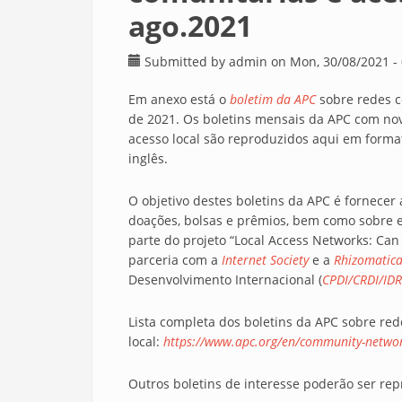
ago.2021
Submitted by
admin
on Mon, 30/08/2021 - 
Em anexo está o
boletim da APC
sobre redes c
de 2021. Os boletins mensais da APC com no
acesso local são reproduzidos aqui em forma
inglês.
O objetivo destes boletins da APC é fornecer
doações, bolsas e prêmios, bem como sobre e
parte do projeto “Local Access Networks: Ca
parceria com a
Internet Society
e a
Rhizomatic
Desenvolvimento Internacional (
CPDI/CRDI/ID
Lista completa dos boletins da APC sobre red
local:
https://www.apc.org/en/community-network
Outros boletins de interesse poderão ser rep