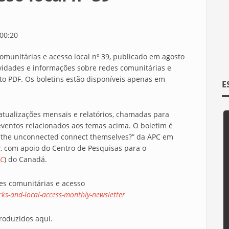
00:20
omunitárias e acesso local nº 39, publicado em agosto
vidades e informações sobre redes comunitárias e
to PDF. Os boletins estão disponíveis apenas em
E
 atualizações mensais e relatórios, chamadas para
ventos relacionados aos temas acima. O boletim é
n the unconnected connect themselves?” da APC em
a
, com apoio do Centro de Pesquisas para o
RC
) do Canadá.
es comunitárias e acesso
s-and-local-access-monthly-newsletter
roduzidos aqui.