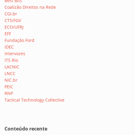
Best Bits
Coalizão Direitos na Rede
CGI.br
CTS/FGV
ECO/UFRJ
EFF
Fundação Ford
IDEC
Intervozes
ITS Rio
LACNIC
LNCC
NIC.br
PEIC
RNP
Tactical Technology Collective
Conteúdo recente