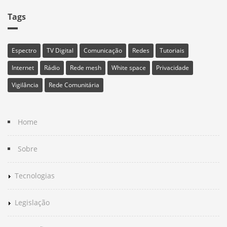
Tags
Espectro
TV Digital
Comunicação
Redes
Tutoriais
Internet
Rádio
Rede mesh
White space
Privacidade
Vigilância
Rede Comunitária
Home
Sobre
Tecnologias
Legislação