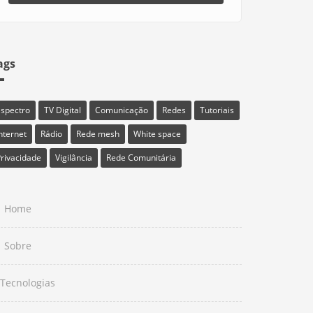
ags
Espectro
TV Digital
Comunicação
Redes
Tutoriais
nternet
Rádio
Rede mesh
White space
rivacidade
Vigilância
Rede Comunitária
Home
Sobre
Tecnologias