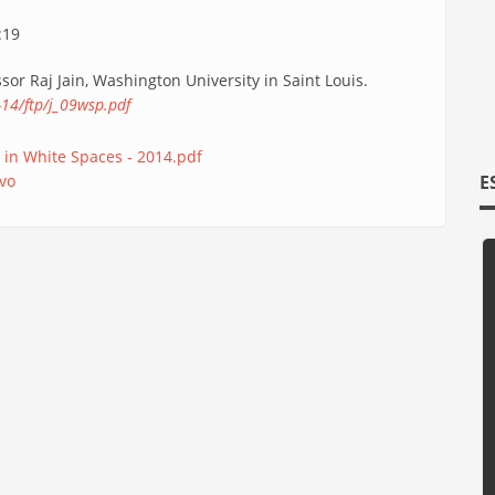
:19
or Raj Jain, Washington University in Saint Louis.
-14/ftp/j_09wsp.pdf
g in White Spaces - 2014.pdf
ivo
E