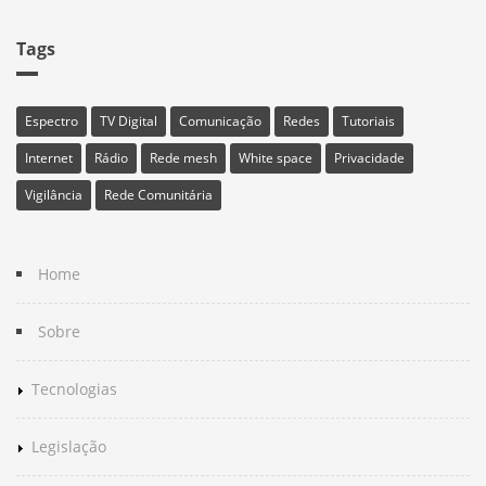
Tags
Espectro
TV Digital
Comunicação
Redes
Tutoriais
Internet
Rádio
Rede mesh
White space
Privacidade
Vigilância
Rede Comunitária
Home
Sobre
Tecnologias
Legislação