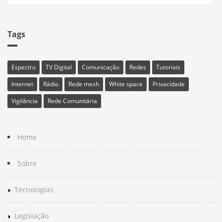
Tags
Espectro
TV Digital
Comunicação
Redes
Tutoriais
Internet
Rádio
Rede mesh
White space
Privacidade
Vigilância
Rede Comunitária
Home
Sobre
Tecnologias
Legislação