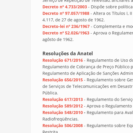
Serviço de Repetição de Televisão, ancilares
Decreto nº 4.733/2003
- Dispõe sobre polític
Decreto nº 97.057/1988
- Altera os Títulos I,
4.117, de 27 de agosto de 1962.
Decreto-lei nº 236/1967
-
Complementa e modi
Decreto nº 52.026/1963
- Aprova o Regulamen
agôsto de 1962.
Resoluções da Anatel
Resolução 671/2016
- Regulamento de Uso do
Regulamento de Cobrança de Preço Público pe
Regulamento de Aplicação de Sanções Admini
Resolução 656/2015
- Regulamento sobre Ges
de Serviços de Telecomunicações em Desastr
Pública.
Resolução 617/2013
-
Regulamento do Serviço
Resolução 589/2012
- Aprova o Regulamento 
Resolução 548/2010
-
Regulamento para Avali
Radiofreqüências.
Resolução 506/2008
- Regulamento sobre Eq
Restrita.