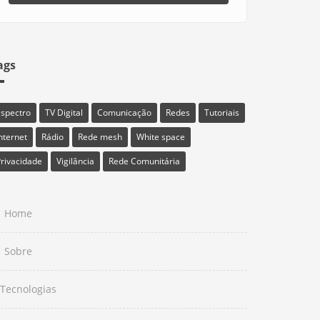
ags
Espectro
TV Digital
Comunicação
Redes
Tutoriais
nternet
Rádio
Rede mesh
White space
rivacidade
Vigilância
Rede Comunitária
Home
Sobre
Tecnologias