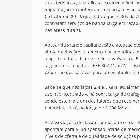
características geográficas e socioeconômica
implantação, manutenção e expansão. E nesse 
CeTic.br em 2019, que indica que 7,46% das fa
contratam serviços de banda larga em razão
nas áreas rurais).
Apesar da grande capilarização e atuação do
ainda muitas áreas remotas não atendidas, 
a oportunidade de que se desenvolvam no Bra
seguindo-se o padrão IEEE 802.11ax (Wi-Fi 6),n
expansão dos serviços para áreas atualmente
Sabe-se que nas faixas 2.4 e 5 GHz, atualmen
uso não licenciado –, há sobrecarga de tráf
sendo este mais um dos fatores que recomen
potencial, isto é, ao longo de 1.200 Mhz.
As Associações destacam, ainda, que os des
apontam para a indispensabilidade de medid
níveis de oferta e de qualidade de soluções p