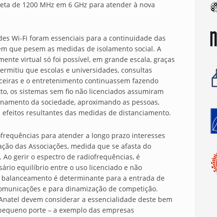
mpleta de 1200 MHz em 6 GHz para atender à nova
es Wi-Fi foram essenciais para a continuidade das
em que pesem as medidas de isolamento social. A
nte virtual só foi possível, em grande escala, graças
 permitiu que escolas e universidades, consultas
nceiras e o entretenimento continuassem fazendo
to, os sistemas sem fio não licenciados assumiram
namento da sociedade, aproximando as pessoas,
s efeitos resultantes das medidas de distanciamento.
ofrequências para atender a longo prazo interesses
liação das Associações, medida que se afasta do
. Ao gerir o espectro de radiofrequências, é
rio equilíbrio entre o uso licenciado e não
l balanceamento é determinante para a entrada de
comunicações e para dinamização de competição.
 Anatel devem considerar a essencialidade deste bem
e pequeno porte – a exemplo das empresas