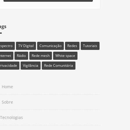
ags
Espectro
TV Digital
Comunicação
Redes
Tutoriais
nternet
Rádio
Rede mesh
White space
rivacidade
Vigilância
Rede Comunitária
Home
Sobre
Tecnologias