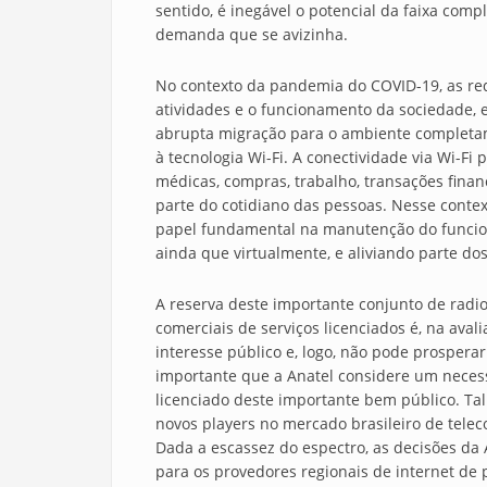
sentido, é inegável o potencial da faixa co
demanda que se avizinha.
No contexto da pandemia do COVID-19, as red
atividades e o funcionamento da sociedade, 
abrupta migração para o ambiente completame
à tecnologia Wi-Fi. A conectividade via Wi-Fi
médicas, compras, trabalho, transações fina
parte do cotidiano das pessoas. Nesse contex
papel fundamental na manutenção do funcio
ainda que virtualmente, e aliviando parte do
A reserva deste importante conjunto de radi
comerciais de serviços licenciados é, na ava
interesse público e, logo, não pode prosperar
importante que a Anatel considere um necessá
licenciado deste importante bem público. Ta
novos players no mercado brasileiro de tele
Dada a escassez do espectro, as decisões da
para os provedores regionais de internet d