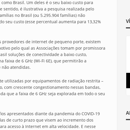
s como Brasil. Um deles é o seu baixo custo para
sentido, é ilustrativa a pesquisa realizada pelo
mílias no Brasil (ou 5.295.904 famílias) não
V
 do seu custo (esse percentual aumenta para 13,32%
s provedores de internet de pequeno porte, existem
motivo pelo qual as Associações tomam por promissora
sil soluções de conectividade a baixo custo,
a faixa de 6 GHz (Wi-Fi 6E), que permitirão a
 não atendidas.
te utilizadas por equipamentos de radiação restrita –
ego, com crescente congestionamento nessas bandas,
da que a faixa de 6 GHz seja explorada em todo o seu
A
afios apresentados diante da pandemia do COVID-19
as de curto prazo que visem ao incremento dos
ara acesso à Internet em alta velocidade. E nesse