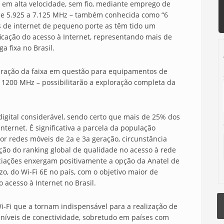
 em alta velocidade, sem fio, mediante emprego de
 de 5.925 a 7.125 MHz – também conhecida como “6
s de internet de pequeno porte as têm tido um
icação do acesso à Internet, representando mais de
a fixa no Brasil.
eração da faixa em questão para equipamentos de
 1200 MHz – possibilitarão a exploração completa da
igital considerável, sendo certo que mais de 25% dos
nternet. É significativa a parcela da população
por redes móveis de 2a e 3a geração, circunstância
ição do ranking global de qualidade no acesso à rede
ciações enxergam positivamente a opção da Anatel de
o, do Wi-Fi 6E no país, com o objetivo maior de
 acesso à Internet no Brasil.
Wi-Fi que a tornam indispensável para a realização de
 níveis de conectividade, sobretudo em países com