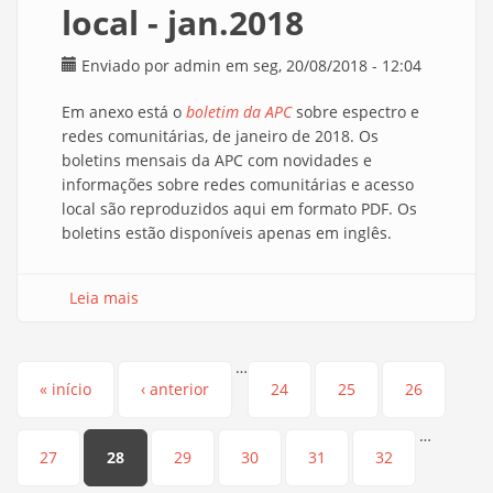
local - jan.2018
Enviado por
admin
em seg, 20/08/2018 - 12:04
Em anexo está o
boletim da APC
sobre espectro e
redes comunitárias, de janeiro de 2018. Os
boletins mensais da APC com novidades e
informações sobre redes comunitárias e acesso
local são reproduzidos aqui em formato PDF. Os
boletins estão disponíveis apenas em inglês.
Leia mais
sobre APC: boletim mensal sobre redes
comunitárias e acesso local - jan.2018
…
Páginas
« início
‹ anterior
24
25
26
…
27
28
29
30
31
32