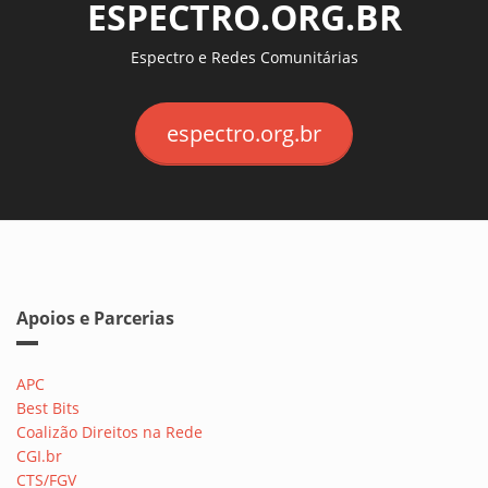
ESPECTRO.ORG.BR
Espectro e Redes Comunitárias
espectro.org.br
Apoios e Parcerias
APC
Best Bits
Coalizão Direitos na Rede
CGI.br
CTS/FGV