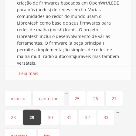
criação de firmwares baseados em OpenWrt/LEDE
para nós (nodes) de redes sem fio. Várias
comunidades ao redor do mundo usam o
LibreMesh como base de seus firmwares para
redes de malha (mesh) locais. O projeto
LibreMesh inclui o desenvolvimento de várias
ferramentas. O firmware (a peça principal)
permite a implementação simples de redes de
malha multi-rádio autoconfiguráveis mas também
versáteis.
Leia mais
sobre Documentação do LibreMesh
…
Páginas
« início
‹ anterior
25
26
27
…
28
29
30
31
32
33